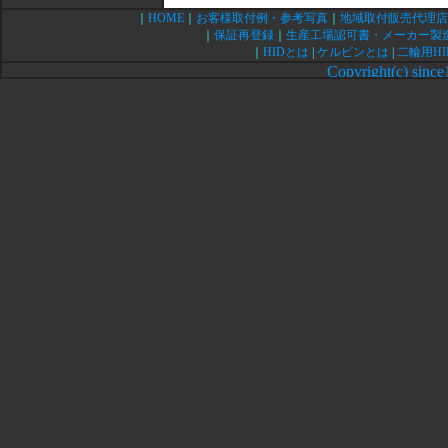
｜
HOME
｜
お客様取付例・参考写真
｜
地域取付販売代理店
｜
保証再登録
｜
生産工場認可書・メーカー製
｜
HIDとは
|
ケルビンとは
|
二輪用HI