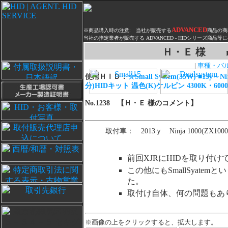
ADVANCED
※商品購入時の注意: 当社が販売する
商品の商
当社の指定業者が販売する ADVANCED - HIDシリーズ商品等に
Ｈ・Ｅ 様 nin
|
車種・バル
使用ＨＩＤ：
☆Small System(35W) ■13y～
分)HIDキット 温色(K)ケルビン 4300K・600
No.1238 【Ｈ・Ｅ 様のコメント】
取付車： 2013ｙ Ninja 1000(ZX10
前回XJRにHIDを取り付
この他にもSmallSyat
た。
取付け自体、何の問題もあ
※画像の上をクリックすると、拡大します。