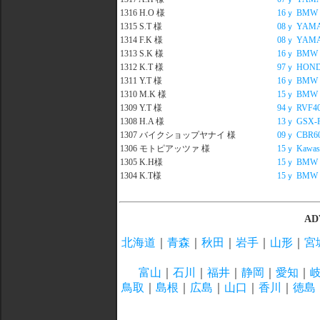
1316 H.O 様
16ｙ BMW R
1315 S.T 様
08ｙ YAMAH
1314 F.K 様
08ｙ YAMAH
1313 S.K 様
16ｙ BMW 
1312 K.T 様
97ｙ HONDA
1311 Y.T 様
16ｙ BMW 
1310 M.K 様
15ｙ BMW 
1309 Y.T 様
94ｙ RVF40
1308 H.A 様
13ｙ GSX-R
1307 バイクショップヤナイ 様
09ｙ CBR60
1306 モトピアッツァ 様
15ｙ Kawasa
1305 K.H様
15ｙ BMW R
1304 K.T様
15ｙ BMW R
AD
北海道
｜
青森
｜
秋田
｜
岩手
｜
山形
｜
宮
富山
｜
石川
｜
福井
｜
静岡
｜
愛知
｜
鳥取
｜
島根
｜
広島
｜
山口
｜
香川
｜
徳島