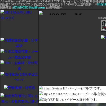
☆Small System(35W)■04y～08y YAMAHA YZF-R1(ハイービーム)専用(片側補修
高品質ADVANCEDブランドは安心の1年保証付き！5000円以上送料無料！※
H16(
開発商品
ADVANCED SmallSystem
も好評発売中！
※商品
Small System H7 バーナー(バルブ)です。
08y YAMAHA YZF-R1のロービーム取付
08y YZF-R1のハイビーム取付例です。