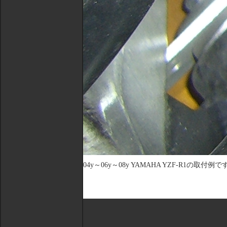
04y～06y～08y YAMAHA YZF-R1の取付例で